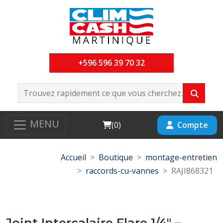
+596 596 39 70 32
MENU
Cart
Compte
(
0
)
Accueil
Boutique
montage-entretien
raccords-cu-vannes
RAJI868321
Joint Intercalaire Flare 1/4" –