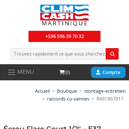
+596 596 39 70 32
MENU
Cart
Compte
(
0
)
Accueil
Boutique
montage-entretien
raccords-cu-vannes
RAEC867017
Écrou Flare Court 1/2" – E37