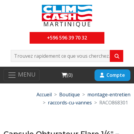
+596 596 39 70 32
MENU
Cart
Compte
(
0
)
Accueil
Boutique
montage-entretien
raccords-cu-vannes
RACO868301
Capsule Obturateur Flare 1/4" –