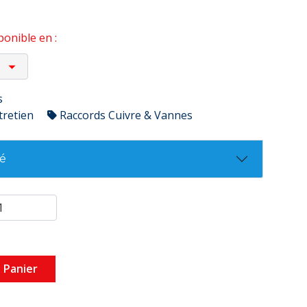
onible en :
s
tretien
Raccords Cuivre & Vannes
té
 Panier