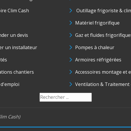
oire Clim Cash
Outillage frigoriste & cli
Matériel frigorifique
der un devis
Gaz et fluides frigorifique
r un installateur
Pompes à chaleur
ités
Armoires réfrigérées
ations chantiers
Accessoires montage et e
 d'emploi
Ventilation & Traitement d
lim Cash)