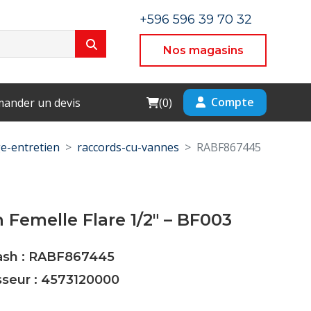
+596 596 39 70 32
Nos magasins
Cart
Compte
ander un devis
(
0
)
e-entretien
raccords-cu-vannes
RABF867445
Femelle Flare 1/2" – BF003
Cash : RABF867445
sseur : 4573120000