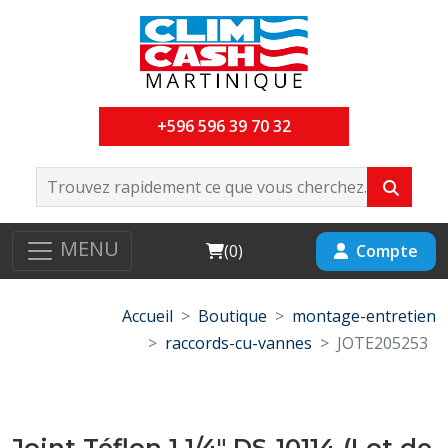
+596 596 39 70 32
MENU
Cart
Compte
(
0
)
Accueil
Boutique
montage-entretien
raccords-cu-vannes
JOTE205253
Joint Téflon 1 1/4" DS-10114 (Lot de