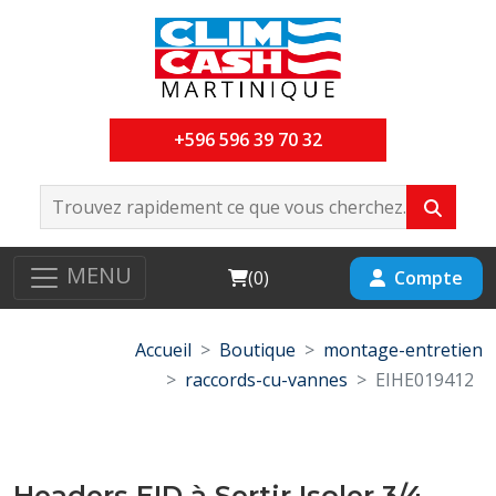
+596 596 39 70 32
MENU
Cart
Compte
(
0
)
Accueil
Boutique
montage-entretien
raccords-cu-vannes
EIHE019412
Headers EID à Sertir Isoler 3/4