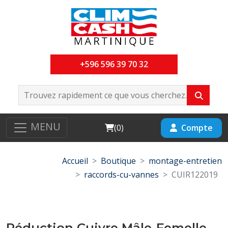
+596 596 39 70 32
MENU
Cart
Compte
(
0
)
Accueil
Boutique
montage-entretien
raccords-cu-vannes
CUIR122019
Réduction Cuivre Mâle-Femelle