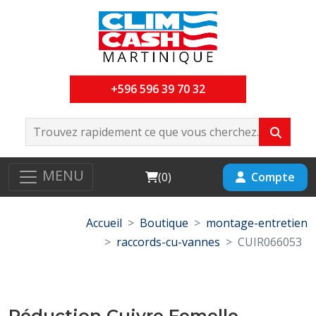
+596 596 39 70 32
MENU
Cart
Compte
(
0
)
Accueil
Boutique
montage-entretien
raccords-cu-vannes
CUIR066053
Réduction Cuivre Femelle-