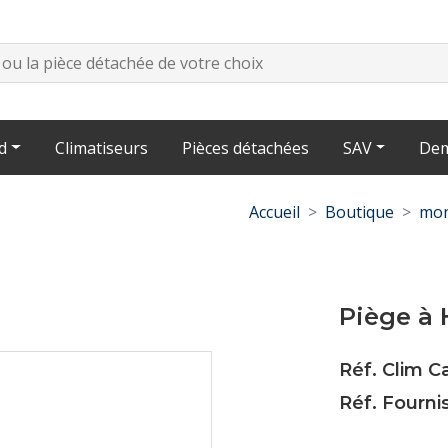
d
Climatiseurs
Pièces détachées
SAV
Dem
Accueil
Boutique
mon
Piège à H
Réf. Clim C
Réf. Fourni