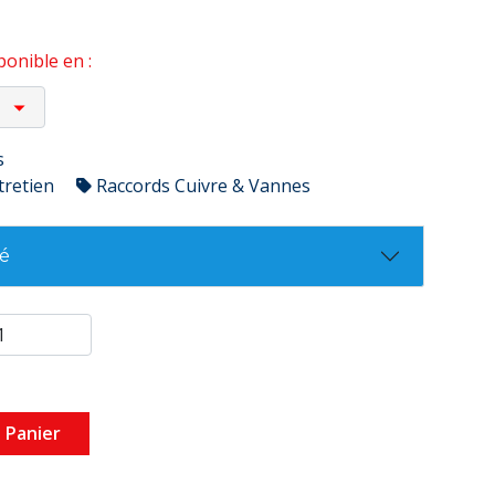
onible en :
s
tretien
Raccords Cuivre & Vannes
té
 Panier