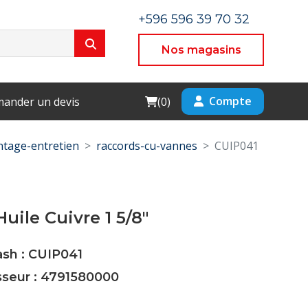
+596 596 39 70 32
Nos magasins
Cart
Compte
ander un devis
(
0
)
tage-entretien
raccords-cu-vannes
CUIP041
uile Cuivre 1 5/8"
ash : CUIP041
sseur : 4791580000