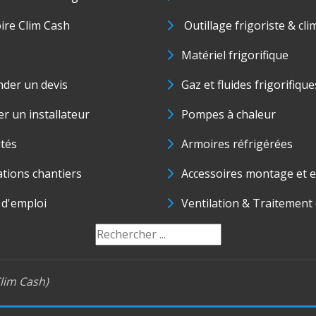
oire Clim Cash
Outillage frigoriste & cli
Matériel frigorifique
der un devis
Gaz et fluides frigorifique
r un installateur
Pompes à chaleur
ités
Armoires réfrigérées
ations chantiers
Accessoires montage et e
 d'emploi
Ventilation & Traitement d
lim Cash)