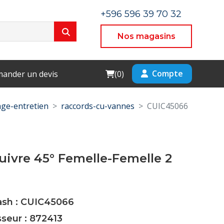
+596 596 39 70 32
Nos magasins
Cart
Compte
ander un devis
(
0
)
ge-entretien
raccords-cu-vannes
CUIC45066
ivre 45° Femelle-Femelle 2
Cash : CUIC45066
sseur : 872413