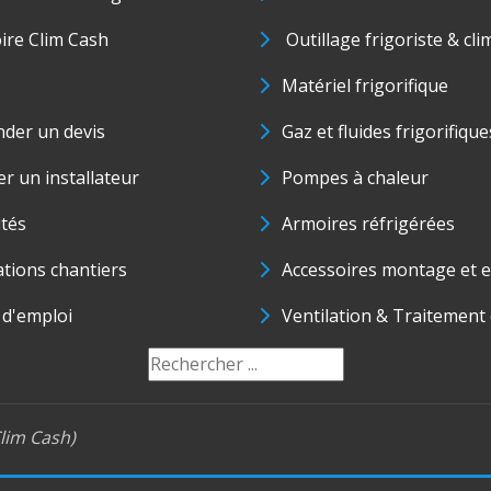
oire Clim Cash
Outillage frigoriste & cli
Matériel frigorifique
der un devis
Gaz et fluides frigorifique
r un installateur
Pompes à chaleur
ités
Armoires réfrigérées
ations chantiers
Accessoires montage et e
 d'emploi
Ventilation & Traitement d
lim Cash)