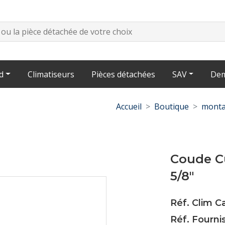
d
Climatiseurs
Pièces détachées
SAV
Dem
Accueil
Boutique
monta
Coude Cu
5/8"
Réf. Clim 
Réf. Fourni