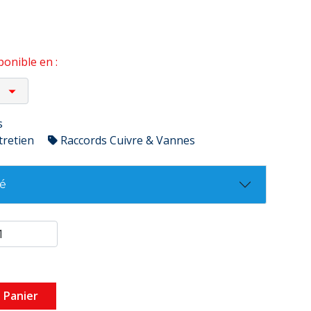
onible en :
s
tretien
Raccords Cuivre & Vannes
té
 Panier