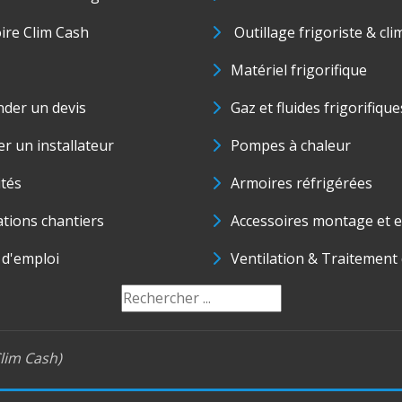
oire Clim Cash
Outillage frigoriste & cli
Matériel frigorifique
der un devis
Gaz et fluides frigorifique
r un installateur
Pompes à chaleur
ités
Armoires réfrigérées
ations chantiers
Accessoires montage et e
 d'emploi
Ventilation & Traitement d
lim Cash)