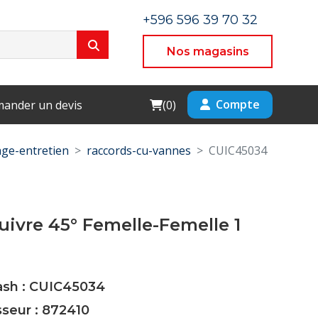
+596 596 39 70 32
Nos magasins
Cart
Compte
ander un devis
(
0
)
ge-entretien
raccords-cu-vannes
CUIC45034
ivre 45° Femelle-Femelle 1
Cash : CUIC45034
sseur : 872410