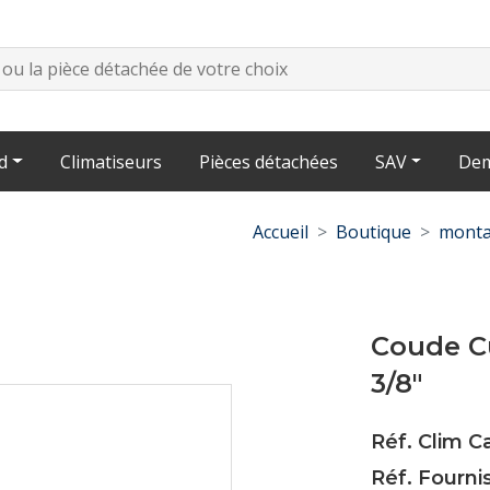
d
Climatiseurs
Pièces détachées
SAV
Dem
Accueil
Boutique
monta
Coude Cu
3/8"
Réf. Clim 
Réf. Fourni