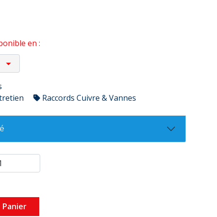
onible en :
s
tretien
Raccords Cuivre & Vannes
té
 Panier