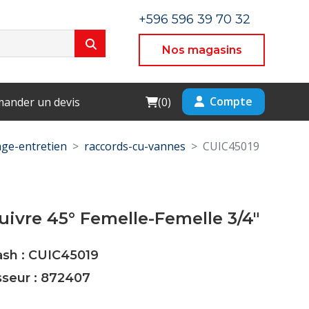
+596 596 39 70 32
Nos magasins
Cart
Compte
ander un devis
(
0
)
ge-entretien
raccords-cu-vannes
CUIC45019
ivre 45° Femelle-Femelle 3/4"
ash : CUIC45019
sseur : 872407