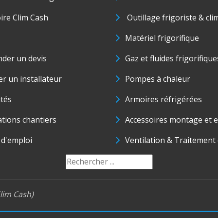
oire Clim Cash
Outillage frigoriste & cli
Matériel frigorifique
der un devis
Gaz et fluides frigorifique
r un installateur
Pompes à chaleur
ités
Armoires réfrigérées
ations chantiers
Accessoires montage et e
 d'emploi
Ventilation & Traitement d
lim Cash)