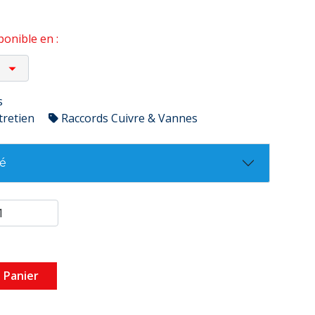
onible en :
s
tretien
Raccords Cuivre & Vannes
té
 Panier