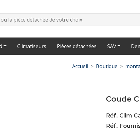
d
Climatiseurs
Pièces détachées
SAV
Dem
Accueil
Boutique
monta
Coude Cu
Réf. Clim C
Réf. Fourni