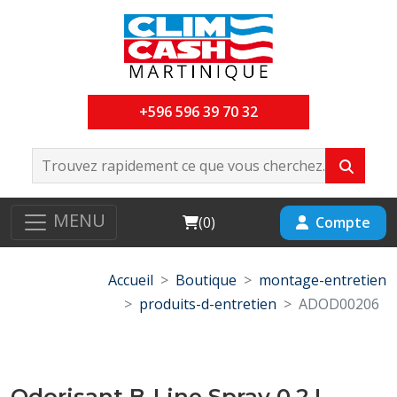
+596 596 39 70 32
MENU
Cart
Compte
(
0
)
Accueil
Boutique
montage-entretien
produits-d-entretien
ADOD00206
Odorisant B-Line Spray 0,2 L