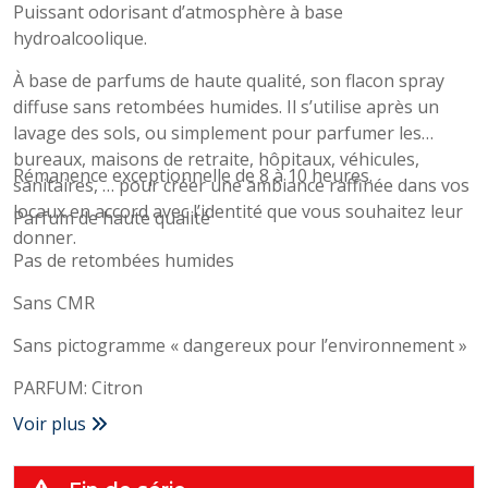
Puissant odorisant d’atmosphère à base
hydroalcoolique.
À base de parfums de haute qualité, son flacon spray
diffuse sans retombées humides. Il s’utilise après un
lavage des sols, ou simplement pour parfumer les
bureaux, maisons de retraite, hôpitaux, véhicules,
Rémanence exceptionnelle de 8 à 10 heures.
sanitaires, … pour créer une ambiance raffinée dans vos
locaux en accord avec l’identité que vous souhaitez leur
Parfum de haute qualité
donner.
Pas de retombées humides
Sans CMR
Sans pictogramme « dangereux pour l’environnement »
PARFUM: Citron
Voir plus