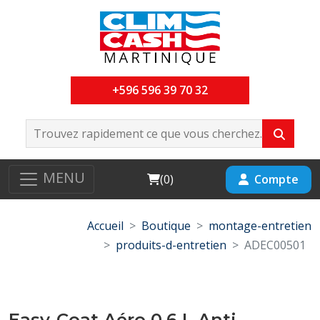
+596 596 39 70 32
MENU
Cart
Compte
(
0
)
Accueil
Boutique
montage-entretien
produits-d-entretien
ADEC00501
Easy-Coat Aéro 0,6 L Anti-