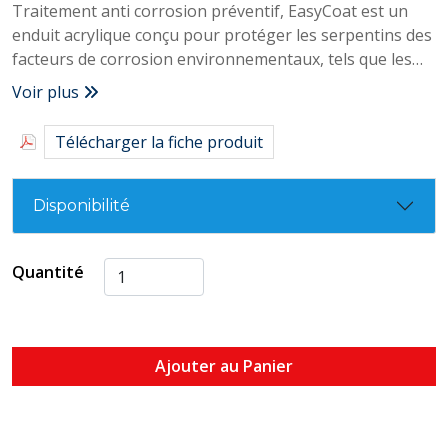
Traitement anti corrosion préventif, EasyCoat est un
enduit acrylique conçu pour protéger les serpentins des
facteurs de corrosion environnementaux, tels que les
pluies acides, les atmosphères salines et l’ammoniac
Voir plus
présent dans l’air.
Sa formule à séchage rapide, imperméable à l’eau et
Télécharger la fiche produit
résistante à l’huile, garantit une protection à long
terme.
Disponibilité
Quantité
Ajouter au Panier